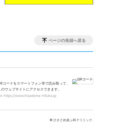
ページの先頭へ戻る
QRコードをスマートフォン等で読み取って、
このウェブサイトにアクセスできます。
https://www.hisadome-hifuka.jp
© ひさどめ皮ふ科クリニック.